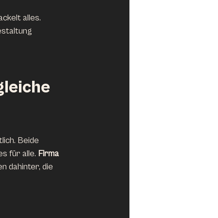
kelt alles. 
estaltung 
gleiche 
lich. Beide 
s für alle. 
Firma 
n dahinter, die 