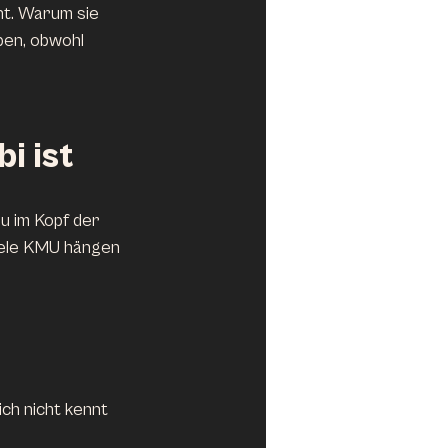
ht. Warum sie 
ben, obwohl 
i ist
u im Kopf der 
viele KMU hängen 
ich nicht kennt