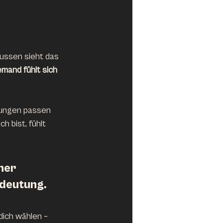
aussen sieht das 
emand fühlt sich 
bungen passen 
h bist, fühlt 
ner 
edeutung.
ich wählen – 