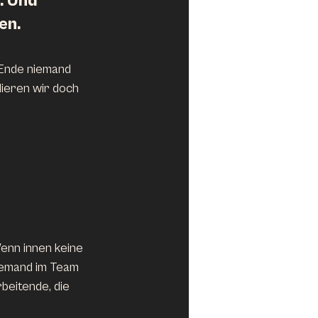
. Und 
en.
 Ende niemand 
ieren wir doch 
enn innen keine 
iemand im Team 
beitende, die 