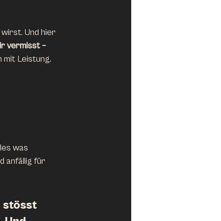
 wirst. Und hier 
r vermisst – 
 mit Leistung. 
lles was 
anfällig für 
 stösst 