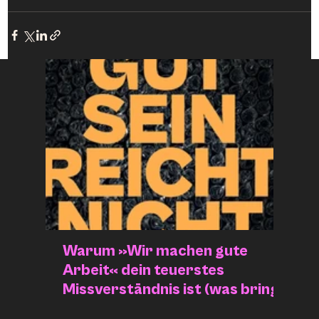
Warum »Wir machen gute
Die
Arbeit« dein teuerstes
(Feh
Missverständnis ist (was bringt
unb
Branding wirklich)