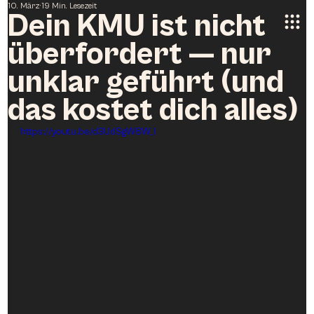
10. März
19 Min. Lesezeit
Dein KMU ist nicht
überfordert — nur
unklar geführt (und
das kostet dich alles)
https://youtu.be/d3UdSgW8W_I