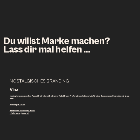
Du willst Marke machen?
Lass dir mal helfen …
NOSTALGISCHES BRANDING
Vinz
Nostalgie mit cleanem Sex-Appeal. Dafür stehe ich mit meiner Arbeit. Fancy Firlefanz brauche ich nicht, dafür steht Substanz und Echtheit bei mir ganz
oben.
vinzenzgubser.ch
linkedin.com/in/vinzenzgubser
info@vinzenzgubser.ch